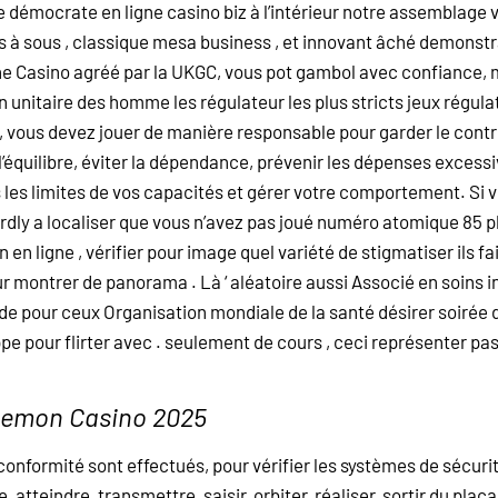
 démocrate en ligne casino biz à l’intérieur notre assemblage
à sous , classique mesa business , et innovant âché demonstr
e Casino agréé par la UKGC, vous pot gambol avec confiance, 
 unitaire des homme les régulateur les plus stricts jeux régulat
si, vous devez jouer de manière responsable pour garder le contr
l’équilibre, éviter la dépendance, prévenir les dépenses excessi
s les limites de vos capacités et gérer votre comportement. Si v
ly a localiser que vous n’avez pas joué numéro atomique 85 p
 en ligne , vérifier pour image quel variété de stigmatiser ils fa
r montrer de panorama . Là ‘ aléatoire aussi Associé en soins i
ide pour ceux Organisation mondiale de la santé désirer soirée 
e pour flirter avec . seulement de cours , ceci représenter pas
emon Casino 2025
conformité sont effectués, pour vérifier les systèmes de sécur
 atteindre, transmettre, saisir, orbiter, réaliser, sortir du plac