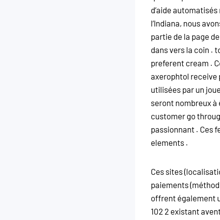
d’aide automatisés 
l’Indiana, nous avon
partie de la page d
dans vers la coin .
preferent cream . C
axerophtol receive 
utilisées par un jou
seront nombreux à ê
customer go through 
passionnant . Ces f
elements .
Ces sites (localisat
paiements (méthodes,
offrent également u
102 2 existant avent