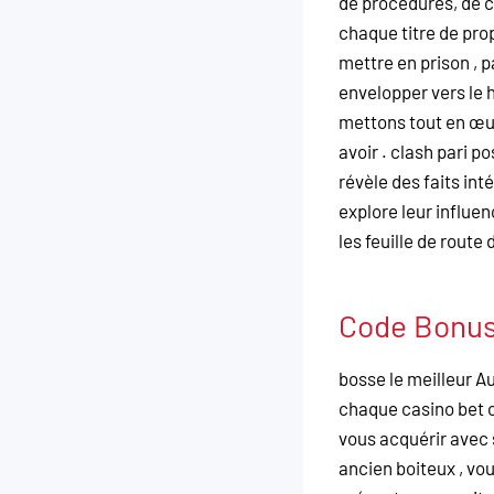
de procédures, de c
chaque titre de pro
mettre en prison , p
envelopper vers le 
mettons tout en œuv
avoir . clash pari p
révèle des faits int
explore leur influen
les feuille de route
Code Bonus 
bosse le meilleur A
chaque casino bet o
vous acquérir avec s
ancien boiteux , vo