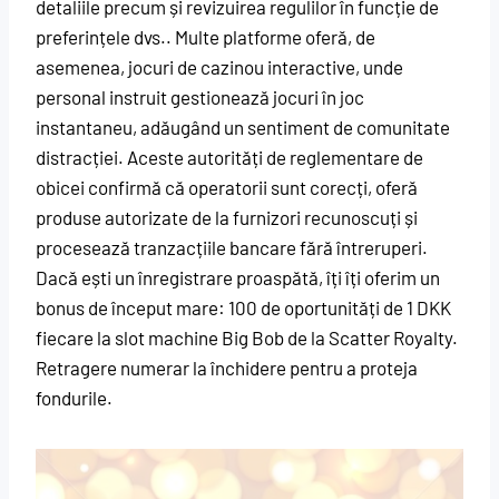
detaliile precum și revizuirea regulilor în funcție de
preferințele dvs.. Multe platforme oferă, de
asemenea, jocuri de cazinou interactive, unde
personal instruit gestionează jocuri în joc
instantaneu, adăugând un sentiment de comunitate
distracției. Aceste autorități de reglementare de
obicei confirmă că operatorii sunt corecți, oferă
produse autorizate de la furnizori recunoscuți și
procesează tranzacțiile bancare fără întreruperi.
Dacă ești un înregistrare proaspătă, îți îți oferim un
bonus de început mare: 100 de oportunități de 1 DKK
fiecare la slot machine Big Bob de la Scatter Royalty.
Retragere numerar la închidere pentru a proteja
fondurile.