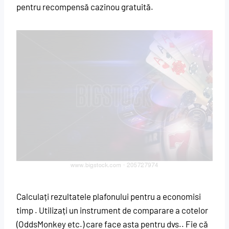
pentru recompensă cazinou gratuită.
Calculați rezultatele plafonului pentru a economisi
timp . Utilizați un instrument de comparare a cotelor
(OddsMonkey etc.) care face asta pentru dvs.. Fie că