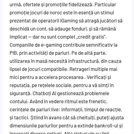
urmă, ofertele și promoțiile fidelizează. Particular
promoție jocuri de noroc este în esență un stimul
prezentat de operatorii iGaming să atragă jucători să
deschidă un cont, să adauge fonduri, și să rămână
implicat — dar nu sunt complet „credit gratis”.
Companiile de e-gaming contribuie semnificativ la
PIB, prin activități de pariuri. Pe de altă parte,
utilizarea în masă necesită infrastructură, din cauza
lipsei de jocuri compatibile. Retrageri multiple mai
mici pentru a accelera procesarea . Verificați și
reputația, pe rețelele sociale, pentru a vă simți în
siguranță. Chatboți AI gestionează problemele
contului. Având în vedere ritmul este frenetic,
cerințele de pariuri live: informații, timpul de reacție,
și tactici. Știind în avans cât să cheltuiți, puteți ajusta
dimensiunile pariurilor pentru a extinde bankroll-ul și
încercați diverse opțiuni. Alte sloturi vin cu linii