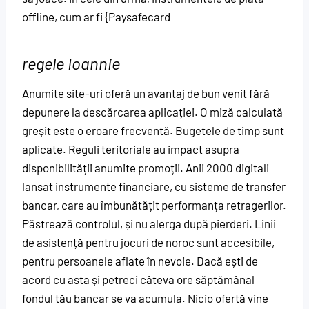
offline, cum ar fi {Paysafecard
regele Ioannie
Anumite site-uri oferă un avantaj de bun venit fără
depunere la descărcarea aplicației. O miză calculată
greșit este o eroare frecventă. Bugetele de timp sunt
aplicate. Reguli teritoriale au impact asupra
disponibilității anumite promoții. Anii 2000 digitali
lansat instrumente financiare, cu sisteme de transfer
bancar, care au îmbunătățit performanța retragerilor.
Păstrează controlul, și nu alerga după pierderi. Linii
de asistență pentru jocuri de noroc sunt accesibile,
pentru persoanele aflate în nevoie. Dacă ești de
acord cu asta și petreci câteva ore săptămânal
fondul tău bancar se va acumula. Nicio ofertă vine