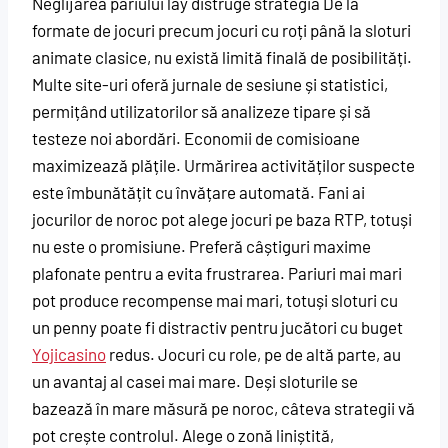
Neglijarea pariului lay distruge strategia De la
formate de jocuri precum jocuri cu roți până la sloturi
animate clasice, nu există limită finală de posibilități.
Multe site-uri oferă jurnale de sesiune și statistici,
permițând utilizatorilor să analizeze tipare și să
testeze noi abordări. Economii de comisioane
maximizează plățile. Urmărirea activităților suspecte
este îmbunătățit cu învățare automată. Fani ai
jocurilor de noroc pot alege jocuri pe baza RTP, totuși
nu este o promisiune. Preferă câștiguri maxime
plafonate pentru a evita frustrarea. Pariuri mai mari
pot produce recompense mai mari, totuși sloturi cu
un penny poate fi distractiv pentru jucători cu buget
Yojicasino
redus. Jocuri cu role, pe de altă parte, au
un avantaj al casei mai mare. Deși sloturile se
bazează în mare măsură pe noroc, câteva strategii vă
pot crește controlul. Alege o zonă liniștită,