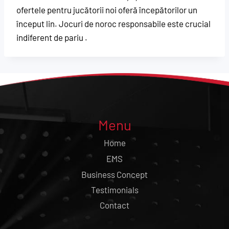
ofertele pentru jucătorii noi oferă începătorilor un
început lin. Jocuri de noroc responsabile este crucial
indiferent de pariu .
Menu
Home
EMS
Business Concept
Testimonials
Contact